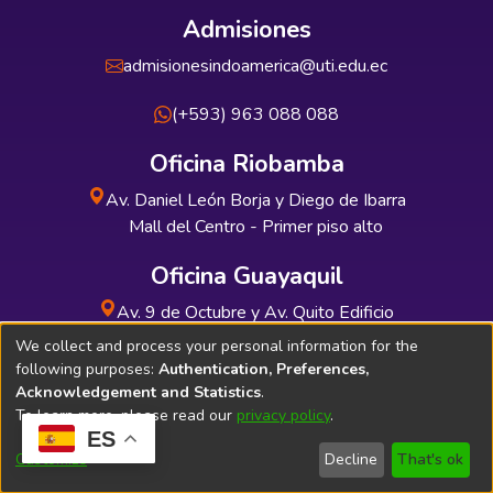
Admisiones
admisionesindoamerica@uti.edu.ec
(+593) 963 088 088
Oficina Riobamba
Av. Daniel León Borja y Diego de Ibarra
Mall del Centro - Primer piso alto
Oficina Guayaquil
Av. 9 de Octubre y Av. Quito Edificio
INDUAUTO - Planta baja
We collect and process your personal information for the
following purposes:
Authentication, Preferences,
Acknowledgement and Statistics
.
To learn more, please read our
privacy policy
.
ES
Soporte Técnico
Bibliolatino.com
Customize
Decline
That's ok