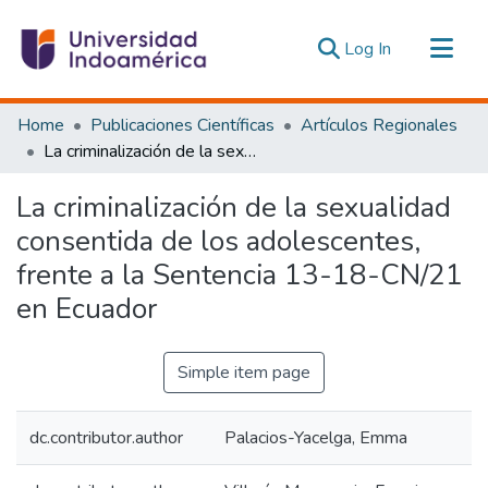
(current)
Log In
Communities & Collections
Home
Publicaciones Científicas
Artículos Regionales
All of DSpace
La criminalización de la sexualidad consentida de los adolescentes, frente a la Sentencia 13-18-CN/21 en Ecuador
Statistics
La criminalización de la sexualidad
Estadísticas Externas
consentida de los adolescentes,
frente a la Sentencia 13-18-CN/21
en Ecuador
Simple item page
dc.contributor.author
Palacios-Yacelga, Emma