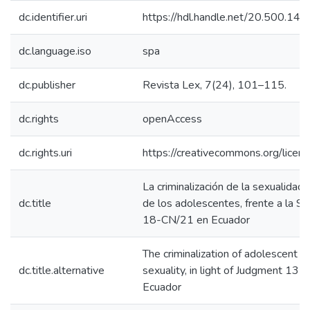
dc.identifier.uri
https://hdl.handle.net/20.500.1
dc.language.iso
spa
dc.publisher
Revista Lex, 7(24), 101–115.
dc.rights
openAccess
dc.rights.uri
https://creativecommons.org/licens
La criminalización de la sexualidad
dc.title
de los adolescentes, frente a la S
18-CN/21 en Ecuador
The criminalization of adolescent 
dc.title.alternative
sexuality, in light of Judgment 13
Ecuador