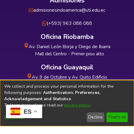
Admisiones
admisionesindoamerica@uti.edu.ec
(+593) 963 088 088
Oficina Riobamba
Av. Daniel León Borja y Diego de Ibarra
Mall del Centro - Primer piso alto
Oficina Guayaquil
Av. 9 de Octubre y Av. Quito Edificio
INDUAUTO - Planta baja
We collect and process your personal information for the
following purposes:
Authentication, Preferences,
Acknowledgement and Statistics
.
To learn more, please read our
privacy policy
.
ES
Soporte Técnico
Bibliolatino.com
Customize
Decline
That's ok