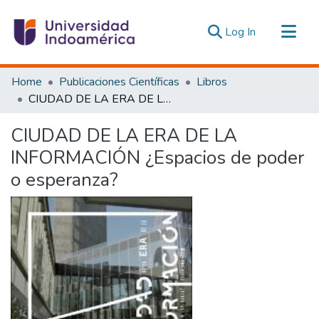
(current)
Log In
Communities & Collections
Home
Publicaciones Científicas
Libros
All of DSpace
CIUDAD DE LA ERA DE LA INFORMACIÓN ¿Espacios de poder o esperanza?
Statistics
CIUDAD DE LA ERA DE LA
Estadísticas Externas
INFORMACIÓN ¿Espacios de poder
o esperanza?