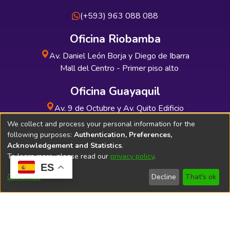
(+593) 963 088 088
Oficina Riobamba
Av. Daniel León Borja y Diego de Ibarra
Mall del Centro - Primer piso alto
Oficina Guayaquil
Av. 9 de Octubre y Av. Quito Edificio
INDUAUTO - Planta baja
We collect and process your personal information for the
following purposes:
Authentication, Preferences,
Acknowledgement and Statistics
.
To learn more, please read our
privacy policy
.
ES
Soporte Técnico
Bibliolatino.com
Customize
Decline
That's ok