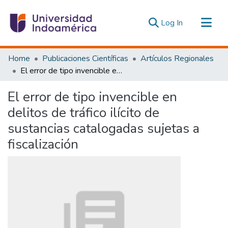
(current)
Log In
Communities & Collections
Home
Publicaciones Científicas
Artículos Regionales
All of DSpace
El error de tipo invencible en delitos de tráfico ilícito de sustancias catalogadas sujetas a fiscalización
Statistics
El error de tipo invencible en
Estadísticas Externas
delitos de tráfico ilícito de
sustancias catalogadas sujetas a
fiscalización