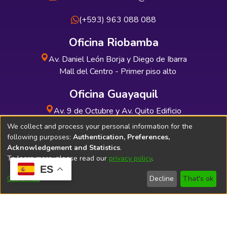
(+593) 963 088 088
Oficina Riobamba
Av. Daniel León Borja y Diego de Ibarra
Mall del Centro - Primer piso alto
Oficina Guayaquil
Av. 9 de Octubre y Av. Quito Edificio
INDUAUTO - Planta baja
We collect and process your personal information for the
following purposes:
Authentication, Preferences,
Acknowledgement and Statistics
.
To learn more, please read our
privacy policy
.
ES
Soporte Técnico
Bibliolatino.com
Customize
Decline
That's ok