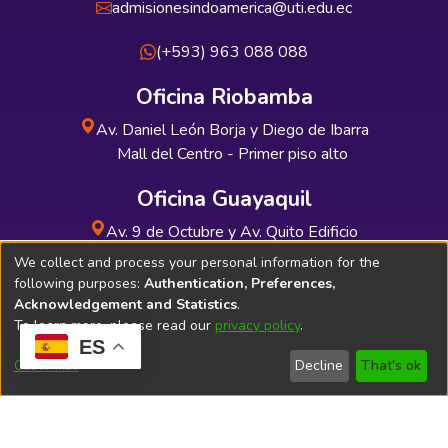
admisionesindoamerica@uti.edu.ec
(+593) 963 088 088
Oficina Riobamba
Av. Daniel León Borja y Diego de Ibarra
Mall del Centro - Primer piso alto
Oficina Guayaquil
Av. 9 de Octubre y Av. Quito Edificio
INDUAUTO - Planta baja
We collect and process your personal information for the
following purposes:
Authentication, Preferences,
Acknowledgement and Statistics
.
To learn more, please read our
privacy policy
.
ES
Soporte Técnico
Bibliolatino.com
Customize
Decline
That's ok