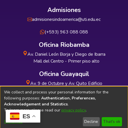
Admisiones
admisionesindoamerica@uti.edu.ec
(+593) 963 088 088
Oficina Riobamba
Av. Daniel León Borja y Diego de Ibarra
Mall del Centro - Primer piso alto
Oficina Guayaquil
Av. 9 de Octubre y Av. Quito Edificio
INDUAUTO - Planta baja
We collect and process your personal information for the
following purposes:
Authentication, Preferences,
Acknowledgement and Statistics
.
To learn more, please read our
privacy policy
.
ES
Soporte Técnico
Bibliolatino.com
Customize
Decline
That's ok