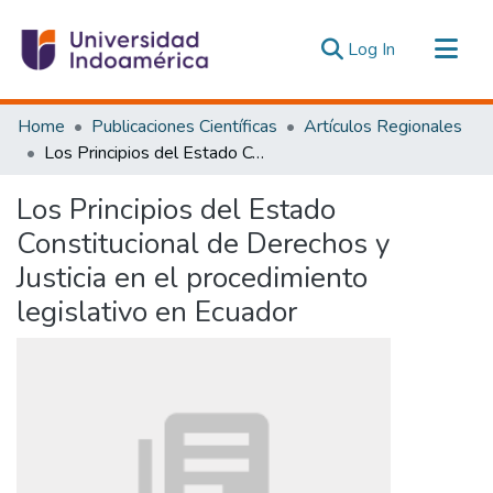
(current)
Log In
Communities & Collections
Home
Publicaciones Científicas
Artículos Regionales
All of DSpace
Los Principios del Estado Constitucional de Derechos y Justicia en el procedimiento legislativo en Ecuador
Statistics
Los Principios del Estado
Estadísticas Externas
Constitucional de Derechos y
Justicia en el procedimiento
legislativo en Ecuador