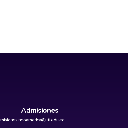
Admisiones
misionesindoamerica@uti.edu.ec