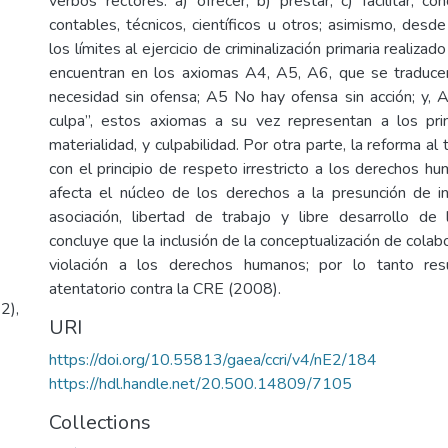
verbos rectores: a) ofrecer; b) prestar; c) facilitar, con
contables, técnicos, científicos u otros; asimismo, desde 
los límites al ejercicio de criminalización primaria realizado
encuentran en los axiomas A4, A5, A6, que se tradu
necesidad sin ofensa; A5 No hay ofensa sin acción; y, 
culpa”, estos axiomas a su vez representan a los prin
materialidad, y culpabilidad. Por otra parte, la reforma al
con el principio de respeto irrestricto a los derechos h
afecta el núcleo de los derechos a la presunción de in
asociación, libertad de trabajo y libre desarrollo de
concluye que la inclusión de la conceptualización de colabo
violación a los derechos humanos; por lo tanto res
atentatorio contra la CRE (2008).
2),
URI
https://doi.org/10.55813/gaea/ccri/v4/nE2/184
https://hdl.handle.net/20.500.14809/7105
Collections