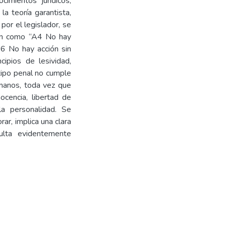
ocimientos jurídicos,
la teoría garantista,
 por el legislador, se
cen como “A4 No hay
A6 No hay acción sin
cipios de lesividad,
 tipo penal no cumple
umanos, toda vez que
ocencia, libertad de
 la personalidad. Se
rar, implica una clara
ulta evidentemente