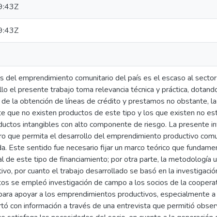
9:43Z
9:43Z
s del emprendimiento comunitario del país es el escaso al sector 
llo el presente trabajo toma relevancia técnica y práctica, dotando
de la obtención de líneas de crédito y prestamos no obstante, la 
te que no existen productos de este tipo y los que existen no 
uctos intangibles con alto componente de riesgo. La presente in
ero que permita el desarrollo del emprendimiento productivo comu
a. Este sentido fue necesario fijar un marco teórico que fundamen
al de este tipo de financiamiento; por otra parte, la metodología 
ativo, por cuanto el trabajo desarrollado se basó en la investigaci
tos se empleó investigación de campo a los socios de la cooperat
para apoyar a los emprendimientos productivos, especialmente a l
ortó con información a través de una entrevista que permitió obser