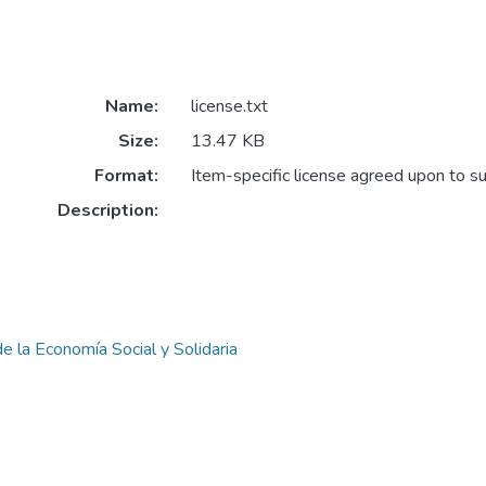
Name:
license.txt
Size:
13.47 KB
Format:
Item-specific license agreed upon to s
Description:
e la Economía Social y Solidaria