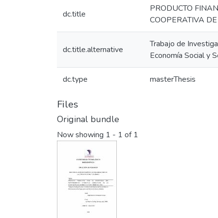
PRODUCTO FINAN
dc.title
COOPERATIVA DE 
Trabajo de Investig
dc.title.alternative
Economía Social y So
dc.type
masterThesis
Files
Original bundle
Now showing
1 - 1 of 1