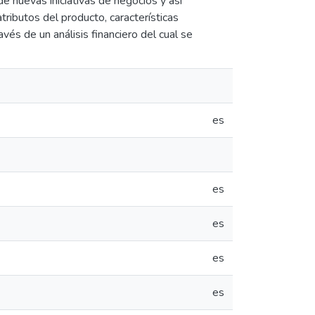
e nuevas iniciativas de negocios y así
tributos del producto, características
ravés de un análisis financiero del cual se
es
es
es
es
es