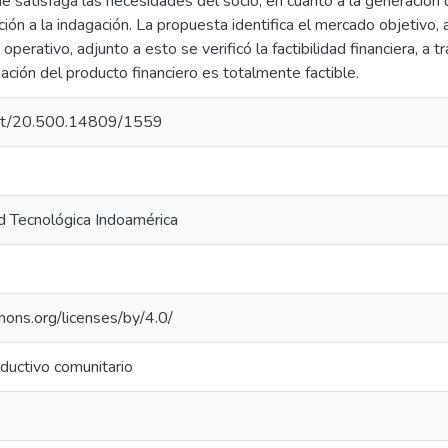
 satisfaga las necesidades del socio, en cuanto a la generación d
ión a la indagación. La propuesta identifica el mercado objetivo, a
operativo, adjunto a esto se verificó la factibilidad financiera, a t
ción del producto financiero es totalmente factible.
.net/20.500.14809/1559
d Tecnológica Indoamérica
mons.org/licenses/by/4.0/
ductivo comunitario