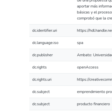
de una propuesta que
aportar más informac
básicas y el proceso 
comprobó que la crea
dc.identifier.uri
https://hdl.handle
dc.language.iso
spa
dc.publisher
Ambato: Universida
dc.rights
openAccess
dc.rights.uri
https://creativecom
dc.subject
emprendimiento pro
dc.subject
producto financiero