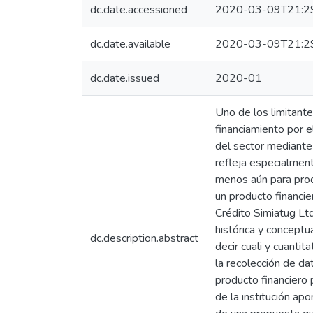
dc.date.accessioned
2020-03-09T21:2
dc.date.available
2020-03-09T21:2
dc.date.issued
2020-01
Uno de los limitante
financiamiento por e
del sector mediante 
refleja especialmen
menos aún para prod
un producto financi
Crédito Simiatug Ltd
histórica y conceptu
dc.description.abstract
decir cuali y cuantit
la recolección de da
producto financiero 
de la institución ap