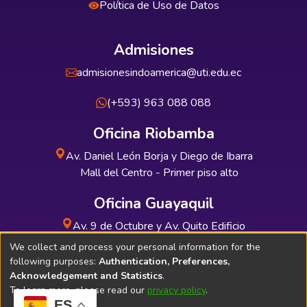
Política de Uso de Datos
Admisiones
admisionesindoamerica@uti.edu.ec
(+593) 963 088 088
Oficina Riobamba
Av. Daniel León Borja y Diego de Ibarra
Mall del Centro - Primer piso alto
Oficina Guayaquil
Av. 9 de Octubre y Av. Quito Edificio
INDUAUTO - Planta baja
We collect and process your personal information for the
following purposes:
Authentication, Preferences,
Acknowledgement and Statistics
.
To learn more, please read our
privacy policy
.
ES