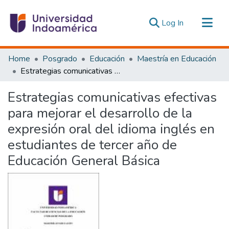
(current)
Log In
Communities & Collections
Home
Posgrado
Educación
Maestría en Educación
All of DSpace
Estrategias comunicativas efectivas para mejorar el desarrollo de la expresión oral del idioma inglés en estudiantes de tercer año de Educación General Básica
Statistics
Estrategias comunicativas efectivas
Estadísticas Externas
para mejorar el desarrollo de la
expresión oral del idioma inglés en
estudiantes de tercer año de
Educación General Básica