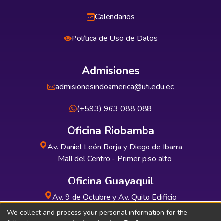
Calendarios
Política de Uso de Datos
Admisiones
admisionesindoamerica@uti.edu.ec
(+593) 963 088 088
Oficina Riobamba
Av. Daniel León Borja y Diego de Ibarra
Mall del Centro - Primer piso alto
Oficina Guayaquil
Av. 9 de Octubre y Av. Quito Edificio
INDUAUTO - Planta baja
We collect and process your personal information for the