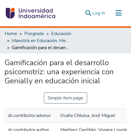
(current)
Log In
Communities & Collections
Home
Posgrado
Educación
All of DSpace
Maestría en Educación, Mención Pedagogía en Entornos Digitales
Gamificación para el desarrollo psicomotriz: una experiencia con Genially en educación inicial
Statistics
Estadísticas Externas
Gamificación para el desarrollo
psicomotriz: una experiencia con
Genially en educación inicial
Simple item page
dc.contributor.advisor
Ocaña Chiluisa, José Miguel
dc.contributor.author
Martínez Garófalo, Viviana Lourdes