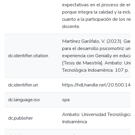
expectativas en el proceso de ens
porque integra la calidad y la inclus
cuanto a la participación de los niñ
docente.
Martínez Garófalo, V. (2023). Gamif
para el desarrollo psicomotriz: una
dc.identifier.citation
experiencia con Genially en educació
[Tesis de Maestría]. Ambato: Univ
Tecnològica Indoamèrica. 107 p.
dc.identifier.uri
https://hdl.handle.net/20.500.1
dc.language.iso
spa
Ambato: Universidad Tecnològica
dc.publisher
Indoamèrica