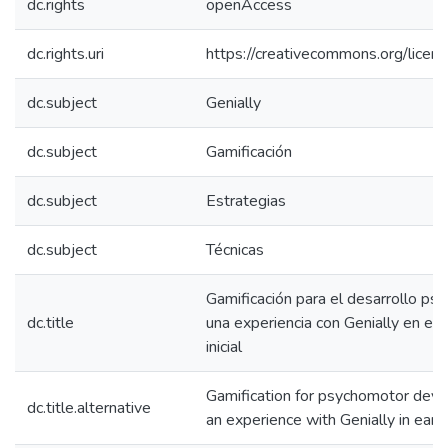
dc.rights
openAccess
dc.rights.uri
https://creativecommons.org/licens
dc.subject
Genially
dc.subject
Gamificación
dc.subject
Estrategias
dc.subject
Técnicas
Gamificación para el desarrollo psi
dc.title
una experiencia con Genially en ed
inicial
Gamification for psychomotor dev
dc.title.alternative
an experience with Genially in earl