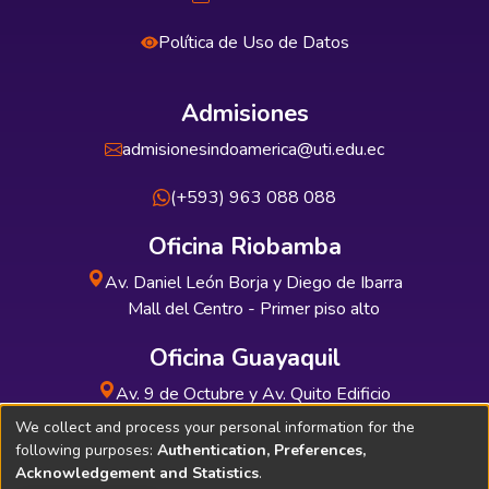
Política de Uso de Datos
Admisiones
admisionesindoamerica@uti.edu.ec
(+593) 963 088 088
Oficina Riobamba
Av. Daniel León Borja y Diego de Ibarra
Mall del Centro - Primer piso alto
Oficina Guayaquil
Av. 9 de Octubre y Av. Quito Edificio
INDUAUTO - Planta baja
We collect and process your personal information for the
following purposes:
Authentication, Preferences,
Acknowledgement and Statistics
.