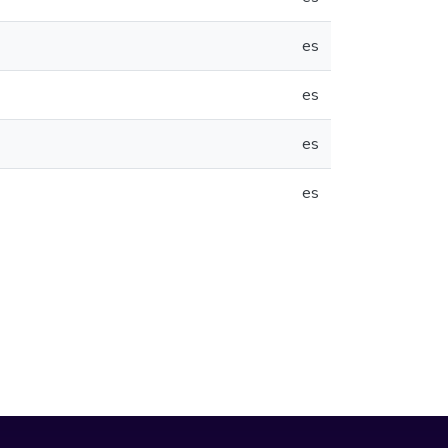
es
es
es
es