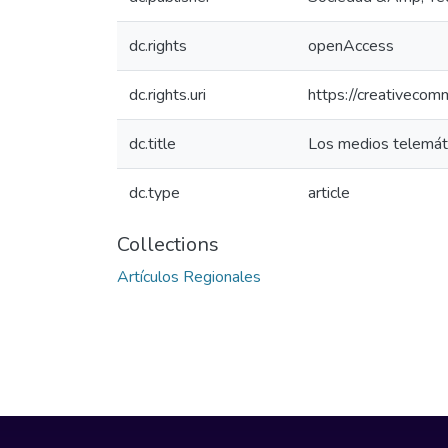
dc.rights
openAccess
dc.rights.uri
https://creativecom
dc.title
Los medios telemáti
dc.type
article
Collections
Artículos Regionales