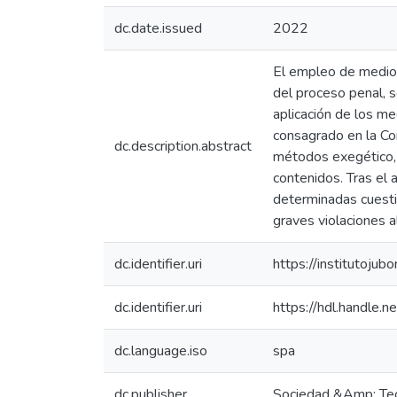
dc.date.issued
2022
El empleo de medios 
del proceso penal, s
aplicación de los me
consagrado en la Con
dc.description.abstract
métodos exegético, an
contenidos. Tras el 
determinadas cuesti
graves violaciones a
dc.identifier.uri
https://institutojub
dc.identifier.uri
https://hdl.handle
dc.language.iso
spa
dc.publisher
Sociedad &Amp; Tec