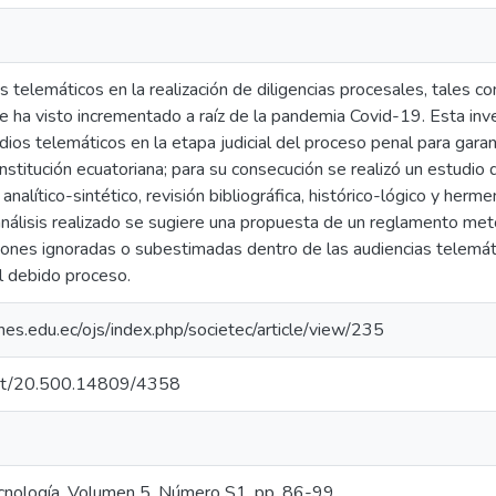
telemáticos en la realización de diligencias procesales, tales c
e ha visto incrementado a raíz de la pandemia Covid-19. Esta inve
dios telemáticos en la etapa judicial del proceso penal para gar
stitución ecuatoriana; para su consecución se realizó un estudio
alítico-sintético, revisión bibliográfica, histórico-lógico y herme
análisis realizado se sugiere una propuesta de un reglamento meto
ones ignoradas o subestimadas dentro de las audiencias telemátic
l debido proceso.
ones.edu.ec/ojs/index.php/societec/article/view/235
.net/20.500.14809/4358
nología. Volumen 5. Número S1, pp. 86-99.