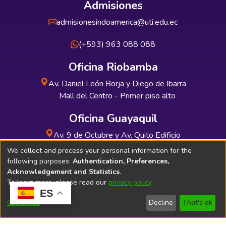
Admisiones
admisionesindoamerica@uti.edu.ec
(+593) 963 088 088
Oficina Riobamba
Av. Daniel León Borja y Diego de Ibarra
Mall del Centro - Primer piso alto
Oficina Guayaquil
Av. 9 de Octubre y Av. Quito Edificio
INDUAUTO - Planta baja
We collect and process your personal information for the
following purposes:
Authentication, Preferences,
Acknowledgement and Statistics
.
To learn more, please read our
privacy policy
.
ES
Soporte Técnico
Bibliolatino.com
Customize
Decline
That's ok