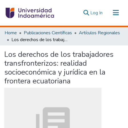
(current)
Log In
Communities & Collections
Home
Publicaciones Científicas
Artículos Regionales
All of DSpace
Los derechos de los trabajadores transfronterizos: realidad socioeconómica y jurídica en la frontera ecuatoriana
Statistics
Los derechos de los trabajadores
Estadísticas Externas
transfronterizos: realidad
socioeconómica y jurídica en la
frontera ecuatoriana