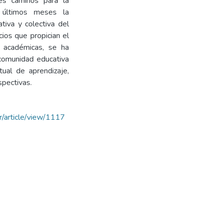
es caminos para la
 últimos meses la
tiva y colectiva del
cios que propician el
 académicas, se ha
 comunidad educativa
ual de aprendizaje,
spectivas.
/article/view/1117