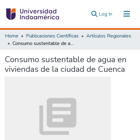
(current)
Log In
Communities & Collections
Home
Publicaciones Científicas
Artículos Regionales
All of DSpace
Consumo sustentable de agua en viviendas de la ciudad de Cuenca
Statistics
Consumo sustentable de agua en
Estadísticas Externas
viviendas de la ciudad de Cuenca