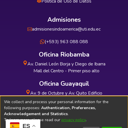
Política de Uso de Datos
Admisiones
admisionesindoamerica@uti.edu.ec
(+593) 963 088 088
Oficina Riobamba
Av. Daniel León Borja y Diego de Ibarra
Mall del Centro - Primer piso alto
Oficina Guayaquil
Av. 9 de Octubre y Av. Quito Edificio
INDUAUTO - Planta baja
We collect and process your personal information for the
following purposes:
Authentication, Preferences,
Acknowledgement and Statistics
.
To learn more, please read our
privacy policy
.
ES
Soporte Técnico
Bibliolatino.com