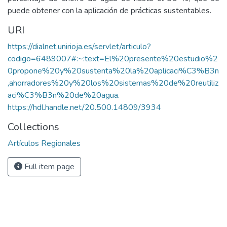
puede obtener con la aplicación de prácticas sustentables.
URI
https://dialnet.unirioja.es/servlet/articulo?
codigo=6489007#:~:text=El%20presente%20estudio%2
0propone%20y%20sustenta%20la%20aplicaci%C3%B3n
,ahorradores%20y%20los%20sistemas%20de%20reutiliz
aci%C3%B3n%20de%20agua.
https://hdl.handle.net/20.500.14809/3934
Collections
Artículos Regionales
Full item page