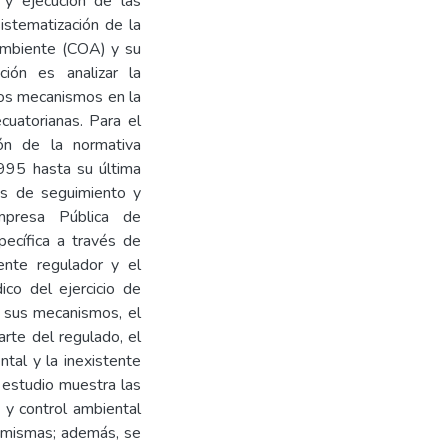
n y ejecución de las
istematización de la
Ambiente (COA) y su
ción es analizar la
tos mecanismos en la
cuatorianas. Para el
ión de la normativa
1995 hasta su última
os de seguimiento y
mpresa Pública de
pecífica a través de
ente regulador y el
dico del ejercicio de
e sus mecanismos, el
rte del regulado, el
ntal y la inexistente
 estudio muestra las
a y control ambiental
as mismas; además, se