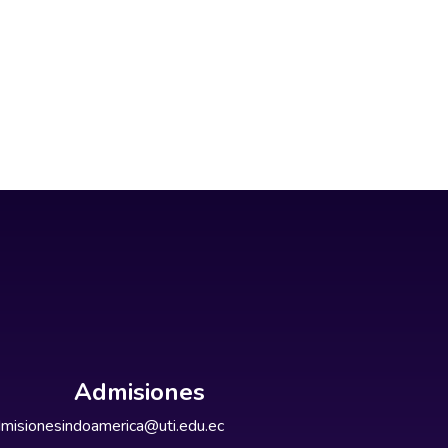
Admisiones
misionesindoamerica@uti.edu.ec