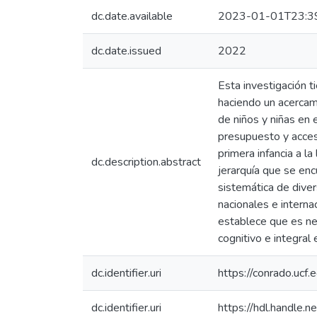
dc.date.available
2023-01-01T23:3
dc.date.issued
2022
Esta investigación t
haciendo un acercami
de niños y niñas en e
presupuesto y accesi
primera infancia a l
dc.description.abstract
jerarquía que se enc
sistemática de diver
nacionales e interna
establece que es nec
cognitivo e integral
dc.identifier.uri
https://conrado.ucf.
dc.identifier.uri
https://hdl.handle