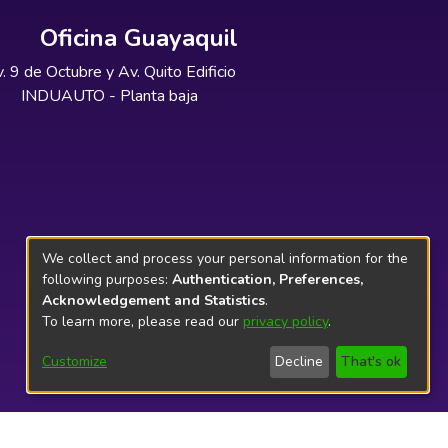
Oficina Guayaquil
. 9 de Octubre y Av. Quito Edificio
INDUAUTO - Planta baja
We collect and process your personal information for the
following purposes:
Authentication, Preferences,
Acknowledgement and Statistics
.
To learn more, please read our
privacy policy
.
Customize
Decline
That's ok