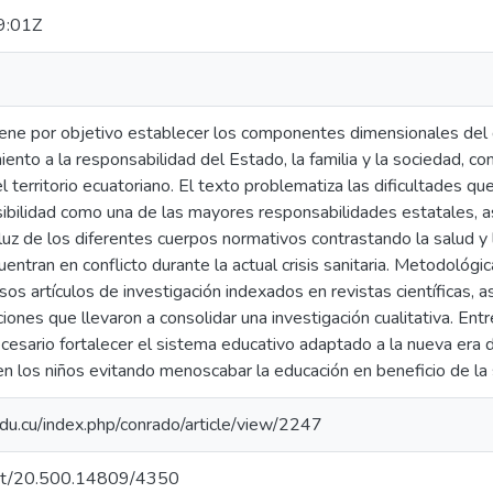
9:01Z
iene por objetivo establecer los componentes dimensionales del d
ento a la responsabilidad del Estado, la familia y la sociedad, co
l territorio ecuatoriano. El texto problematiza las dificultades qu
bilidad como una de las mayores responsabilidades estatales, asi
a luz de los diferentes cuerpos normativos contrastando la salud 
uentran en conflicto durante la actual crisis sanitaria. Metodológi
sos artículos de investigación indexados en revistas científicas,
ciones que llevaron a consolidar una investigación cualitativa. Entr
esario fortalecer el sistema educativo adaptado a la nueva era dig
 en los niños evitando menoscabar la educación en beneficio de l
edu.cu/index.php/conrado/article/view/2247
.net/20.500.14809/4350