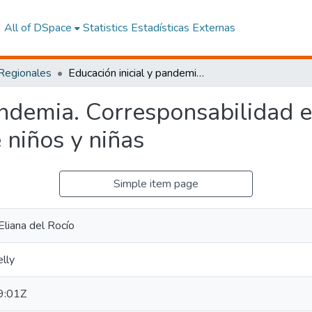
All of DSpace
Statistics
Estadísticas Externas
 Regionales
Educación inicial y pandemia. Corresponsabilidad estatal en el desarrollo integral de niños y niñas
andemia. Corresponsabilidad e
 niños y niñas
Simple item page
Eliana del Rocío
lly
9:01Z