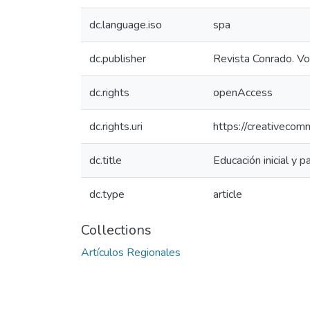
dc.language.iso
spa
dc.publisher
Revista Conrado. V
dc.rights
openAccess
dc.rights.uri
https://creativecom
dc.title
Educación inicial y 
dc.type
article
Collections
Artículos Regionales