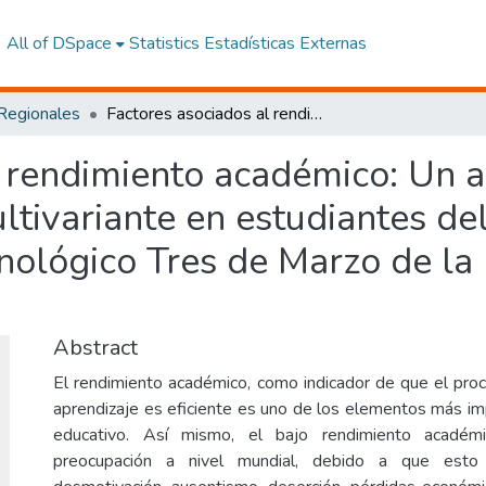
All of DSpace
Statistics
Estadísticas Externas
 Regionales
Factores asociados al rendimiento académico: Un análisis mediante regresión logística multivariante en estudiantes del primer nivel del Instituto Superior Tecnológico Tres de Marzo de la Provincia Bolívar, Ecuador
l rendimiento académico: Un a
ltivariante en estudiantes del
cnológico Tres de Marzo de la 
Abstract
El rendimiento académico, como indicador de que el pr
aprendizaje es eficiente es uno de los elementos más i
educativo. Así mismo, el bajo rendimiento académ
preocupación a nivel mundial, debido a que est