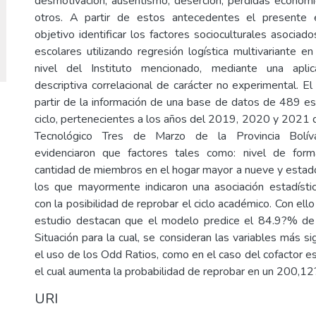
desmotivación, ausentismo, deserción, pérdidas económi
otros. A partir de estos antecedentes el presente 
objetivo identificar los factores socioculturales asociados
escolares utilizando regresión logística multivariante e
nivel del Instituto mencionado, mediante una aplic
descriptiva correlacional de carácter no experimental. El
partir de la información de una base de datos de 489 es
ciclo, pertenecientes a los años del 2019, 2020 y 2021 d
Tecnológico Tres de Marzo de la Provincia Bolíva
evidenciaron que factores tales como: nivel de for
cantidad de miembros en el hogar mayor a nueve y estado c
los que mayormente indicaron una asociación estadístic
con la posibilidad de reprobar el ciclo académico. Con ello
estudio destacan que el modelo predice el 84.9?% de 
Situación para la cual, se consideran las variables más si
el uso de los Odd Ratios, como en el caso del cofactor esta
el cual aumenta la probabilidad de reprobar en un 200,1
URI