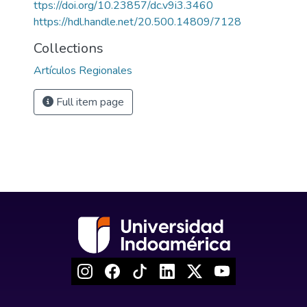
ttps://doi.org/10.23857/dc.v9i3.3460
https://hdl.handle.net/20.500.14809/7128
Collections
Artículos Regionales
Full item page