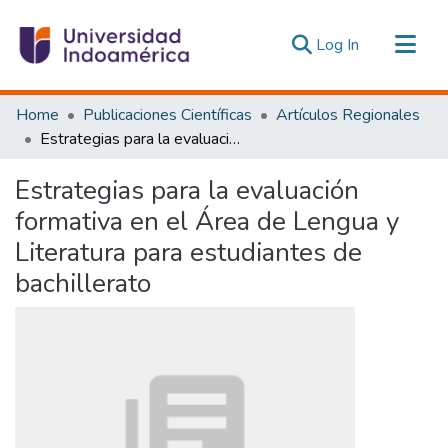
(current)
Log In
Communities & Collections
Home
Publicaciones Científicas
Artículos Regionales
All of DSpace
Estrategias para la evaluación formativa en el Área de Lengua y Literatura para estudiantes de bachillerato
Statistics
Estrategias para la evaluación
Estadísticas Externas
formativa en el Área de Lengua y
Literatura para estudiantes de
bachillerato