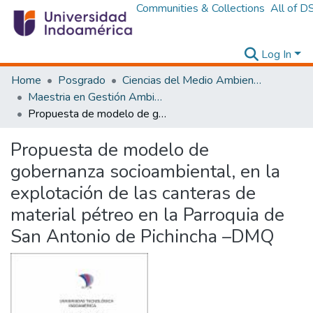
Communities & Collections
All of D
Log In
Home
Posgrado
Ciencias del Medio Ambiente
Maestria en Gestión Ambiental
Propuesta de modelo de gobernanza socioambiental, en la explotación de las canteras de material pétreo en la Parroquia de San Antonio de Pichincha –DMQ
Propuesta de modelo de
gobernanza socioambiental, en la
explotación de las canteras de
material pétreo en la Parroquia de
San Antonio de Pichincha –DMQ