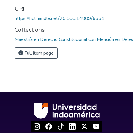
URI
https://hdl.handle.net/20.500.14809/6661
Collections
Maestría en Derecho Constitucional con Mención en Derec
Full item page