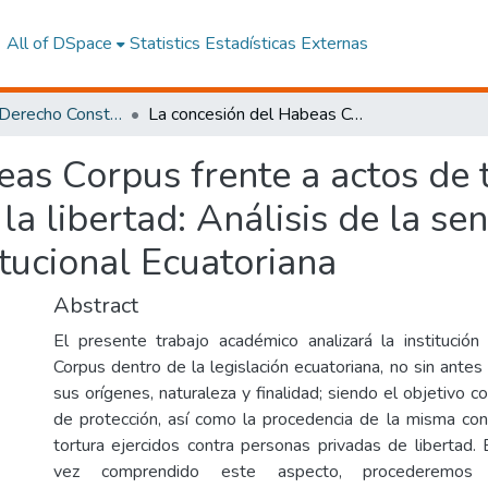
All of DSpace
Statistics
Estadísticas Externas
Maestría en Derecho Constitucional con Mención en Derecho Constitucional
La concesión del Habeas Corpus frente a actos de tortura contra las personas privadas de la libertad: Análisis de la sentencia 017-18-SEP-CC de la Corte Constitucional Ecuatoriana
as Corpus frente a actos de t
la libertad: Análisis de la s
tucional Ecuatoriana
Abstract
El presente trabajo académico analizará la institución
Corpus dentro de la legislación ecuatoriana, no sin ante
sus orígenes, naturaleza y finalidad; siendo el objetivo
de protección, así como la procedencia de la misma con
tortura ejercidos contra personas privadas de libertad. 
vez comprendido este aspecto, procederemos