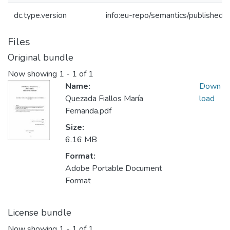
dc.type.version
info:eu-repo/semantics/publishedV
Files
Original bundle
Now showing
1 - 1 of 1
Name:
Down
Quezada Fiallos María
load
Fernanda.pdf
Size:
6.16 MB
Format:
Adobe Portable Document
Format
License bundle
Now showing
1 - 1 of 1