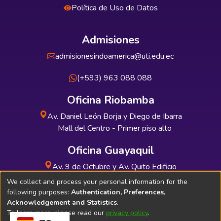
Política de Uso de Datos
Admisiones
admisionesindoamerica@uti.edu.ec
(+593) 963 088 088
Oficina Riobamba
Av. Daniel León Borja y Diego de Ibarra
Mall del Centro - Primer piso alto
Oficina Guayaquil
Av. 9 de Octubre y Av. Quito Edificio
INDUAUTO - Planta baja
We collect and process your personal information for the
following purposes:
Authentication, Preferences,
Acknowledgement and Statistics
.
To learn more, please read our
privacy policy
.