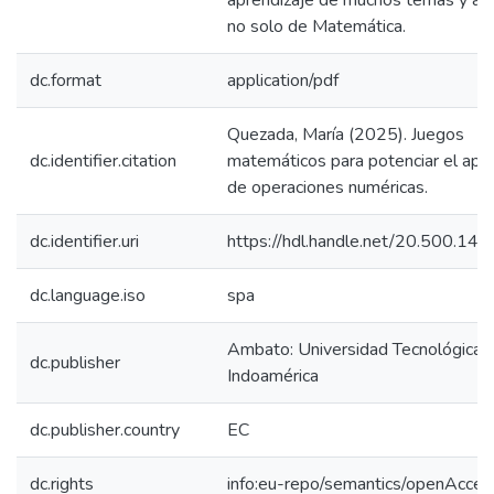
aprendizaje de muchos temas y as
no solo de Matemática.
dc.format
application/pdf
Quezada, María (2025). Juegos
dc.identifier.citation
matemáticos para potenciar el apr
de operaciones numéricas.
dc.identifier.uri
https://hdl.handle.net/20.500.1
dc.language.iso
spa
Ambato: Universidad Tecnológica
dc.publisher
Indoamérica
dc.publisher.country
EC
dc.rights
info:eu-repo/semantics/openAcces