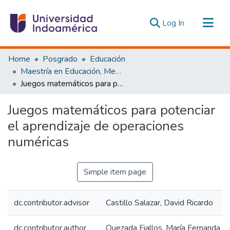
(current)
Log In
Communities & Collections
Home
Posgrado
Educación
All of DSpace
Maestría en Educación, Mención Pedagogía en Entornos Digitales
Juegos matemáticos para potenciar el aprendizaje de operaciones numéricas
Statistics
Estadísticas Externas
Juegos matemáticos para potenciar
el aprendizaje de operaciones
numéricas
Simple item page
dc.contributor.advisor
Castillo Salazar, David Ricardo
dc.contributor.author
Quezada Fiallos, María Fernanda