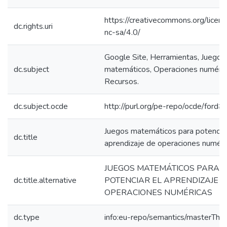
https://creativecommons.org/licen
dc.rights.uri
nc-sa/4.0/
Google Site, Herramientas, Juegos
dc.subject
matemáticos, Operaciones numéric
Recursos.
dc.subject.ocde
http://purl.org/pe-repo/ocde/ford#
Juegos matemáticos para potenciar
dc.title
aprendizaje de operaciones numéri
JUEGOS MATEMÁTICOS PARA
dc.title.alternative
POTENCIAR EL APRENDIZAJE D
OPERACIONES NUMÉRICAS
dc.type
info:eu-repo/semantics/masterThes