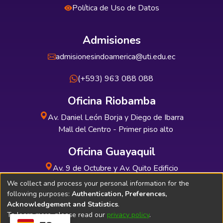
Política de Uso de Datos
Admisiones
admisionesindoamerica@uti.edu.ec
(+593) 963 088 088
Oficina Riobamba
Av. Daniel León Borja y Diego de Ibarra
Mall del Centro - Primer piso alto
Oficina Guayaquil
Av. 9 de Octubre y Av. Quito Edificio
INDUAUTO - Planta baja
We collect and process your personal information for the
following purposes:
Authentication, Preferences,
Acknowledgement and Statistics
.
To learn more, please read our
privacy policy
.