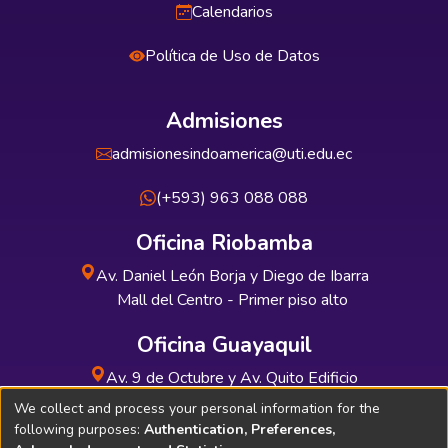
Calendarios
Política de Uso de Datos
Admisiones
admisionesindoamerica@uti.edu.ec
(+593) 963 088 088
Oficina Riobamba
Av. Daniel León Borja y Diego de Ibarra
Mall del Centro - Primer piso alto
Oficina Guayaquil
Av. 9 de Octubre y Av. Quito Edificio
INDUAUTO - Planta baja
We collect and process your personal information for the
following purposes:
Authentication, Preferences,