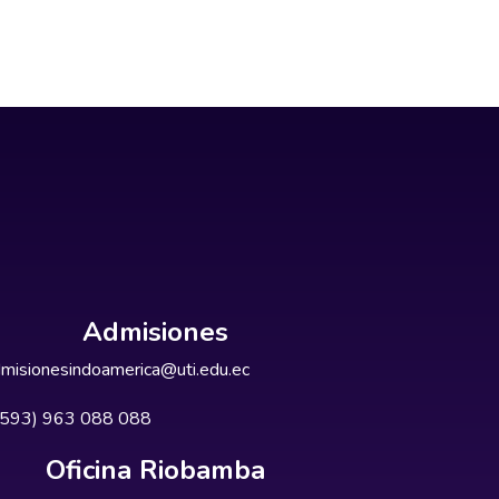
Admisiones
misionesindoamerica@uti.edu.ec
+593) 963 088 088
Oficina Riobamba