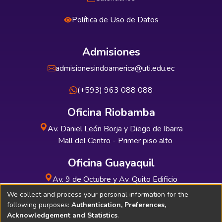
Política de Uso de Datos
Admisiones
admisionesindoamerica@uti.edu.ec
(+593) 963 088 088
Oficina Riobamba
Av. Daniel León Borja y Diego de Ibarra
Mall del Centro - Primer piso alto
Oficina Guayaquil
Av. 9 de Octubre y Av. Quito Edificio
INDUAUTO - Planta baja
We collect and process your personal information for the
following purposes:
Authentication, Preferences,
Acknowledgement and Statistics
.