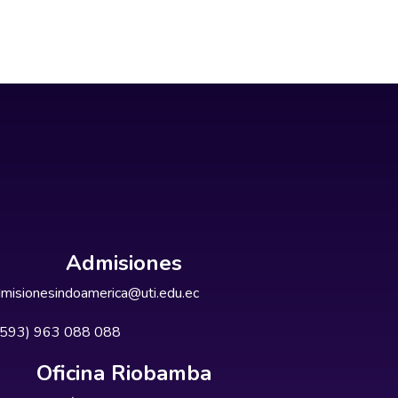
Admisiones
misionesindoamerica@uti.edu.ec
+593) 963 088 088
Oficina Riobamba