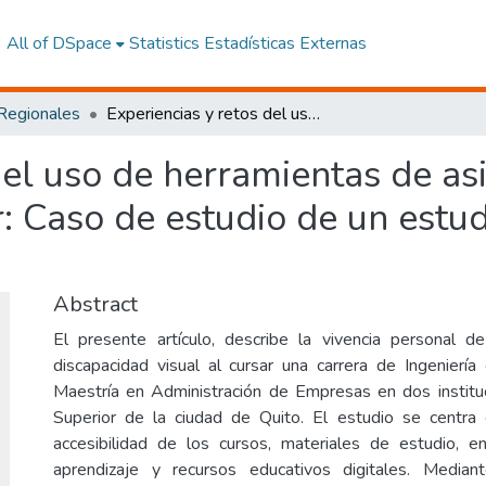
All of DSpace
Statistics
Estadísticas Externas
 Regionales
Experiencias y retos del uso de herramientas de asistencia en programas de educación superior: Caso de estudio de un estudiante con discapacidad visual
del uso de herramientas de a
: Caso de estudio de un estu
Abstract
El presente artículo, describe la vivencia personal d
discapacidad visual al cursar una carrera de Ingenierí
Maestría en Administración de Empresas en dos institu
Superior de la ciudad de Quito. El estudio se centra 
accesibilidad de los cursos, materiales de estudio, e
aprendizaje y recursos educativos digitales. Mediant