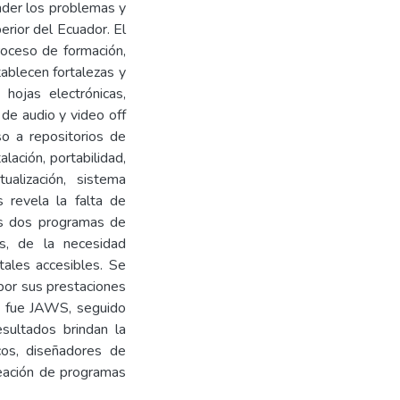
nder los problemas y
rior del Ecuador. El
proceso de formación,
tablecen fortalezas y
 hojas electrónicas,
 de audio y video off
so a repositorios de
alación, portabilidad,
ualización, sistema
s revela la falta de
los dos programas de
ás, de la necesidad
tales accesibles. Se
por sus prestaciones
ws fue JAWS, seguido
ltados brindan la
cos, diseñadores de
reación de programas