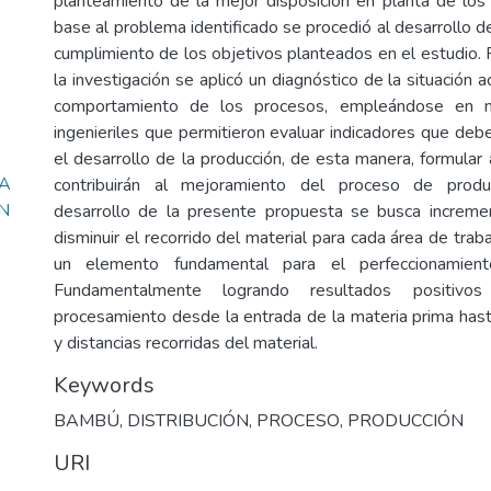
planteamiento de la mejor disposición en planta de los
base al problema identificado se procedió al desarrollo d
cumplimiento de los objetivos planteados en el estudio. 
la investigación se aplicó un diagnóstico de la situación a
comportamiento de los procesos, empleándose en m
ingenieriles que permitieron evaluar indicadores que de
el desarrollo de la producción, de esta manera, formular
LA
contribuirán al mejoramiento del proceso de produ
N
desarrollo de la presente propuesta se busca incremen
disminuir el recorrido del material para cada área de traba
un elemento fundamental para el perfeccionamien
Fundamentalmente logrando resultados positiv
procesamiento desde la entrada de la materia prima hasta 
y distancias recorridas del material.
Keywords
BAMBÚ
,
DISTRIBUCIÓN
,
PROCESO
,
PRODUCCIÓN
URI