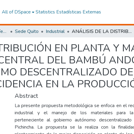
All of DSpace
Statistics
Estadísticas Externas
Facultad de Ingeniería y Tecnologías de la Información y la Comunicación
Sede Quito
Industrial
ANÁLISIS DE LA DISTRIBUCIÓN EN PLANTA Y MANEJO DE MATERIALES EN LA CENTRAL DEL BAMBÚ ANDOAS (CENBA) DEL GOBIERNO AUTÓNOMO DESCENTRALIZADO DE LA PROVINCIA DE PICHINCHA Y SU INCIDENCIA EN LA PRODUCCIÓN.
STRIBUCIÓN EN PLANTA Y M
 CENTRAL DEL BAMBÚ AND
MO DESCENTRALIZADO DE 
CIDENCIA EN LA PRODUCCI
Abstract
La presente propuesta metodológica se enfoca en el re
industrial y el manejo de los materiales para
perteneciente al gobierno autónomo descentralizado
Pichincha. La propuesta se la realiza con la finalida