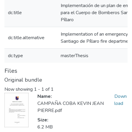
Implementación de un plan de eme
dc.title
para el Cuerpo de Bomberos Santi
Píllaro
Implementation of an emergency pl
dc.title.alternative
Santiago de Píllaro fire departmen
dc.type
masterThesis
Files
Original bundle
Now showing
1 - 1 of 1
Name:
Down
CAMPAÑA COBA KEVIN JEAN
load
PIERRE.pdf
Size:
6.2 MB