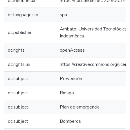
dc.identifier.uri
https://hdl.handle.net/20.500.1
dc.language.iso
spa
Ambato: Universidad Tecnològica
dc.publisher
Indoamèrica
dc.rights
openAccess
dc.rights.uri
https://creativecommons.org/licens
dc.subject
Prevención
dc.subject
Riesgo
dc.subject
Plan de emergencia
dc.subject
Bomberos