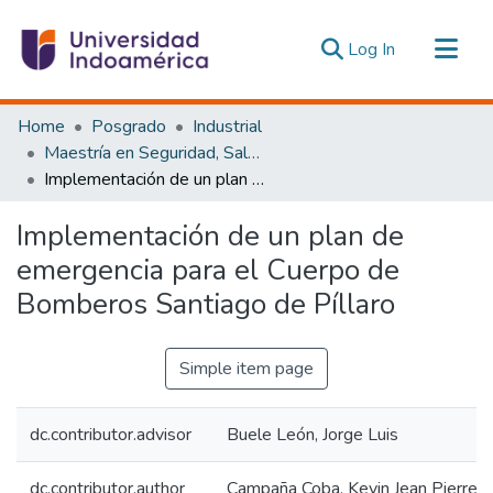
(current)
Log In
Communities & Collections
Home
Posgrado
Industrial
All of DSpace
Maestría en Seguridad, Salud e Higiene Industrial
Implementación de un plan de emergencia para el Cuerpo de Bomberos Santiago de Píllaro
Statistics
Estadísticas Externas
Implementación de un plan de
emergencia para el Cuerpo de
Bomberos Santiago de Píllaro
Simple item page
dc.contributor.advisor
Buele León, Jorge Luis
dc.contributor.author
Campaña Coba, Kevin Jean Pierre