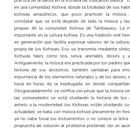
práctica de la danza en la Escuela de Educación Básica “Tar
en una comunidad Kichwa, donde la totalidad de sus habi
kichwas amazónicos, que poco practican la música 
constatar que se está dejando de lado la música y las
propias de la comunidad Kichwa de Tambayacu. La m
importante en la cultura kichwa. Es una tradición oral h
en generación que facilita expresar valores de la cultura,
propia de los Kichwas. Eso se transmite mediante símbo
Kichwas tales como ríos, selva, animales, dioses y 
Antiguamente, la música era practicada por los padres qui
historia de sus ancestros, también cantaban para ens
importancia de los elementos naturales y de los dioses, 
hacía en horas de la madrugada, en donde compartía
Desgraciadamente, se verifica con pesar que la música se
las comunidades se está olvidando la historia de los 
anhelo a la modernidad, los Kichwas están olvidando su p
actualidad, se baila con música kichwa únicamente en fie
ya no sabe tocar los instrumentos o no conoce la letra 
propuesta de solución al problema pretende ser un apor