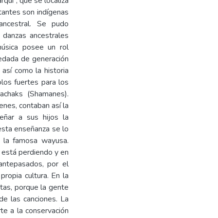
qui”, que se localiza
tantes son indígenas
ancestral. Se pudo
 danzas ancestrales
úsica posee un rol
eredada de generación
 así como la historia
los fuertes para los
yachaks (Shamanes).
enes, contaban así la
eñar a sus hijos la
esta enseñanza se lo
n la famosa wayusa.
 está perdiendo y en
antepasados, por el
ropia cultura. En la
stas, porque la gente
de las canciones. La
te a la conservación