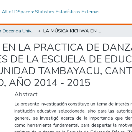
All of DSpace
Statistics
Estadísticas Externas
Maestría en Docencia Universitaria y Administración Educativa
LA MÚSICA KICHWA EN LA PRACTICA DE DANZAS ANCESTRALES DE LOS ESTUDIANTES DE LA ESCUELA DE EDUCACIÓN BÁSICA TARQUI DE LA COMUNIDAD TAMBAYACU, CANTÓN ARCHIDONA, PROVINCIA DE NAPO, AÑO 2014 - 2015
 EN LA PRACTICA DE DAN
ES DE LA ESCUELA DE EDU
UNIDAD TAMBAYACU, CAN
, AÑO 2014 - 2015
Abstract
La presente investigación constituye un tema de interés 
institución educativa seleccionada, sino para las autori
general, se investigó acerca de la importancia que ti
como herramienta fundamental para despertar la motiva