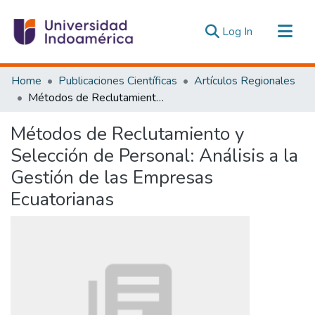
(current)
Log In
Communities & Collections
Home
Publicaciones Científicas
Artículos Regionales
All of DSpace
Métodos de Reclutamiento y Selección de Personal: Análisis a la Gestión de las Empresas Ecuatorianas
Statistics
Métodos de Reclutamiento y
Estadísticas Externas
Selección de Personal: Análisis a la
Gestión de las Empresas
Ecuatorianas