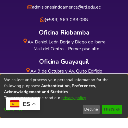
admisionesindoamerica@uti.edu.ec
(+593) 963 088 088
Oficina Riobamba
Av. Daniel León Borja y Diego de Ibarra
Mall del Centro - Primer piso alto
Oficina Guayaquil
Av. 9 de Octubre y Av. Quito Edificio
INDUAUTO - Planta baja
We collect and process your personal information for the
following purposes:
Authentication, Preferences,
Acknowledgement and Statistics
.
To learn more, please read our
privacy policy
.
ES
Soporte Técnico
Bibliolatino.com
Customize
Decline
That's ok