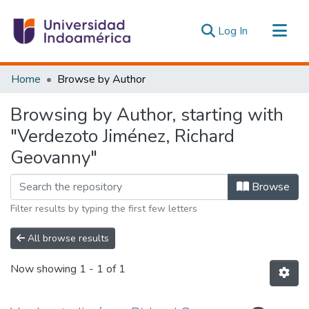
(current)
Log In
Communities & Collections
Home
Browse by Author
All of DSpace
Browsing by Author, starting with
Estadísticas Externas
"Verdezoto Jiménez, Richard
Geovanny"
Browse
Filter results by typing the first few letters
All browse results
Now showing
1 - 1 of 1