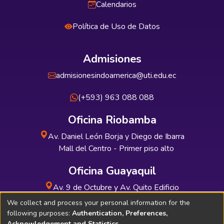
Calendarios
Política de Uso de Datos
Admisiones
admisionesindoamerica@uti.edu.ec
(+593) 963 088 088
Oficina Riobamba
Av. Daniel León Borja y Diego de Ibarra
Mall del Centro - Primer piso alto
Oficina Guayaquil
Av. 9 de Octubre y Av. Quito Edificio
INDUAUTO - Planta baja
We collect and process your personal information for the
following purposes:
Authentication, Preferences,
Acknowledgement and Statistics
.