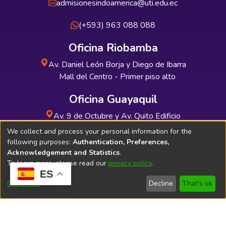
admisionesindoamerica@uti.edu.ec
(+593) 963 088 088
Oficina Riobamba
Av. Daniel León Borja y Diego de Ibarra
Mall del Centro - Primer piso alto
Oficina Guayaquil
Av. 9 de Octubre y Av. Quito Edificio
INDUAUTO - Planta baja
We collect and process your personal information for the
following purposes:
Authentication, Preferences,
Acknowledgement and Statistics
.
To learn more, please read our
privacy policy
.
ES
Soporte Técnico
Bibliolatino.com
Customize
Decline
That's ok