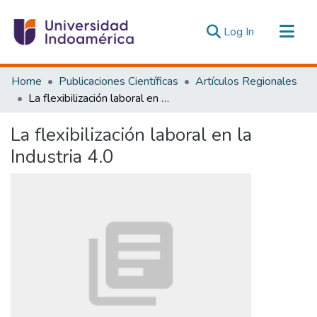
(current)
Log In
Communities & Collections
Home
Publicaciones Científicas
Artículos Regionales
All of DSpace
La flexibilización laboral en la Industria 4.0
Statistics
La flexibilización laboral en la
Estadísticas Externas
Industria 4.0