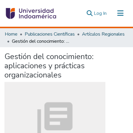
(current)
Log In
Communities & Collections
Home
Publicaciones Científicas
Artículos Regionales
All of DSpace
Gestión del conocimiento: aplicaciones y prácticas organizacionales
Statistics
Gestión del conocimiento:
Estadísticas Externas
aplicaciones y prácticas
organizacionales