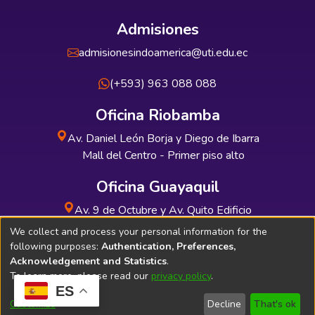
Admisiones
admisionesindoamerica@uti.edu.ec
(+593) 963 088 088
Oficina Riobamba
Av. Daniel León Borja y Diego de Ibarra
Mall del Centro - Primer piso alto
Oficina Guayaquil
Av. 9 de Octubre y Av. Quito Edificio
INDUAUTO - Planta baja
We collect and process your personal information for the
following purposes:
Authentication, Preferences,
Acknowledgement and Statistics
.
To learn more, please read our
privacy policy
.
ES
Soporte Técnico
Bibliolatino.com
Customize
Decline
That's ok