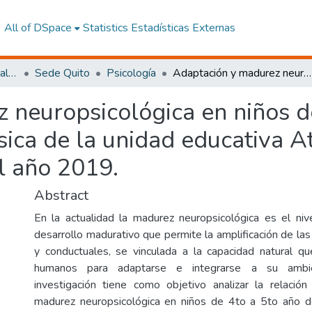
All of DSpace
Statistics
Estadísticas Externas
Facultad de Ciencias Sociales y Humanas
Sede Quito
Psicología
Adaptación y madurez neuropsicológica en niños de 4to a 5to año de educación general básica de la unidad educativa Atanasio Viteri, de la Ciudad de Quito, en el año 2019.
 neuropsicológica en niños d
ica de la unidad educativa Ata
l año 2019.
Abstract
En la actualidad la madurez neuropsicológica es el niv
desarrollo madurativo que permite la amplificación de las
y conductuales, se vinculada a la capacidad natural q
humanos para adaptarse e integrarse a su ambi
investigación tiene como objetivo analizar la relació
madurez neuropsicológica en niños de 4to a 5to año d