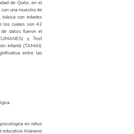
iudad de Quito, en el
l, con una muestra de
l básica con edades
e los cuales son 42
n de datos fueron el
 (CUMANES) y Test
ón Infantil (TAMAI).
nificativa entre las
ógica
psicológica en niños
d educativa Atanasio