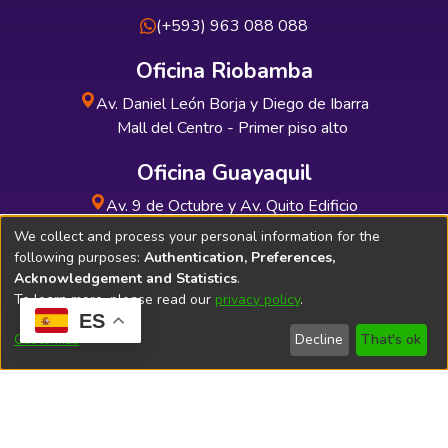
(+593) 963 088 088
Oficina Riobamba
Av. Daniel León Borja y Diego de Ibarra
Mall del Centro - Primer piso alto
Oficina Guayaquil
Av. 9 de Octubre y Av. Quito Edificio
INDUAUTO - Planta baja
We collect and process your personal information for the
following purposes:
Authentication, Preferences,
Acknowledgement and Statistics
.
To learn more, please read our
privacy policy
.
ES
Soporte Técnico
Bibliolatino.com
Customize
Decline
That's ok