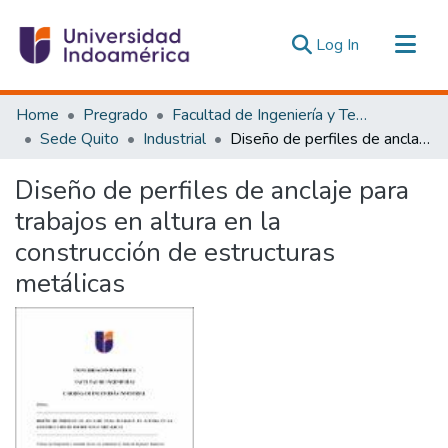
(current)
Log In
Communities & Collections
Home
Pregrado
Facultad de Ingeniería y Tecnologías de la Información y la Comunicación
All of DSpace
Sede Quito
Industrial
Diseño de perfiles de anclaje para trabajos en altura en la construcción de estructuras metálicas
Statistics
Diseño de perfiles de anclaje para
Estadísticas Externas
trabajos en altura en la
construcción de estructuras
metálicas