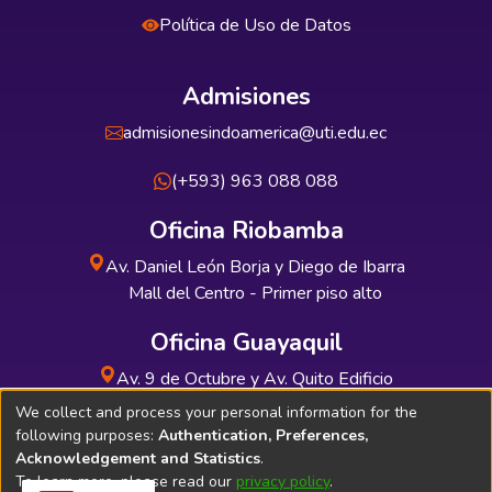
Política de Uso de Datos
Admisiones
admisionesindoamerica@uti.edu.ec
(+593) 963 088 088
Oficina Riobamba
Av. Daniel León Borja y Diego de Ibarra
Mall del Centro - Primer piso alto
Oficina Guayaquil
Av. 9 de Octubre y Av. Quito Edificio
INDUAUTO - Planta baja
We collect and process your personal information for the
following purposes:
Authentication, Preferences,
Acknowledgement and Statistics
.
To learn more, please read our
privacy policy
.