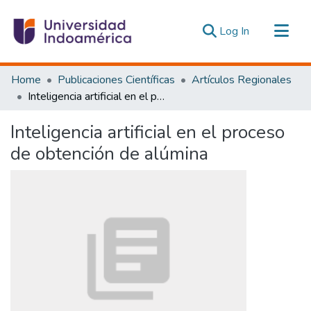
(current)
Log In
Communities & Collections
Home
Publicaciones Científicas
Artículos Regionales
All of DSpace
Inteligencia artificial en el proceso de obtención de alúmina
Statistics
Inteligencia artificial en el proceso
Estadísticas Externas
de obtención de alúmina