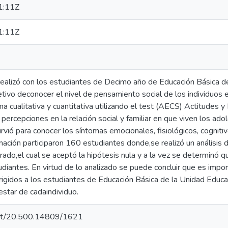
1:11Z
1:11Z
realizó con los estudiantes de Decimo año de Educación Básica de
etivo deconocer el nivel de pensamiento social de los individuos e
ma cualitativa y cuantitativa utilizando el test (AECS) Actitudes 
 percepciones en la relación social y familiar en que viven los ado
vió para conocer los síntomas emocionales, fisiológicos, cognitiv
mación participaron 160 estudiantes donde,se realizó un análisis 
rado,el cual se aceptó la hipótesis nula y a la vez se determinó qu
diantes. En virtud de lo analizado se puede concluir que es impor
rigidos a los estudiantes de Educación Básica de la Unidad Educati
estar de cadaindividuo.
.net/20.500.14809/1621