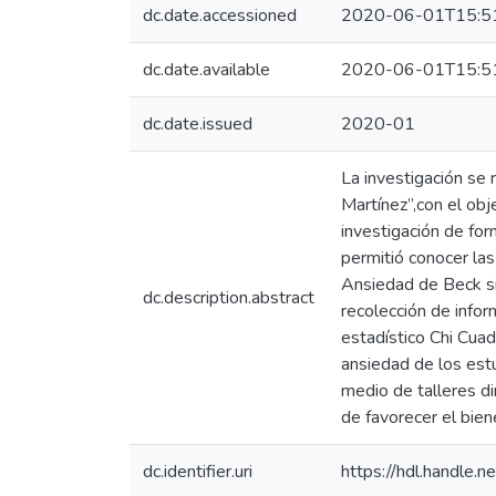
dc.date.accessioned
2020-06-01T15:5
dc.date.available
2020-06-01T15:5
dc.date.issued
2020-01
La investigación se 
Martínez”,con el obj
investigación de for
permitió conocer las
Ansiedad de Beck sir
dc.description.abstract
recolección de infor
estadístico Chi Cuad
ansiedad de los estu
medio de talleres di
de favorecer el bien
dc.identifier.uri
https://hdl.handle