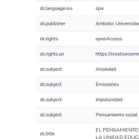
dc.language.iso
spa
dc.publisher
Ambato: Universida
dc.rights
openAccess
dc.rights.uri
https://creativecom
dc.subject
Ansiedad
dc.subject
Emociones
dc.subject
Impulsividad
dc.subject
Pensamiento social
EL PENSAMIENTO 
dc.title
LA UNIDAD EDUCA