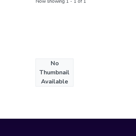
Now showing
1 - 1 of 1
No
Collections
Thumbnail
Psicología
Available