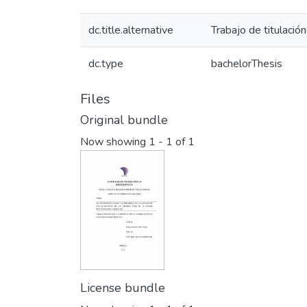
dc.title.alternative
Trabajo de titulació
dc.type
bachelorThesis
Files
Original bundle
Now showing
1 - 1 of 1
License bundle