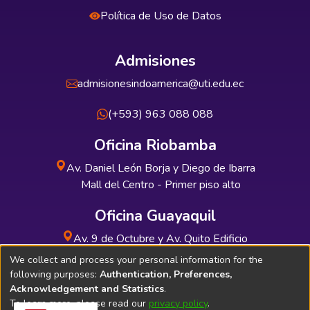
Política de Uso de Datos
Admisiones
admisionesindoamerica@uti.edu.ec
(+593) 963 088 088
Oficina Riobamba
Av. Daniel León Borja y Diego de Ibarra
Mall del Centro - Primer piso alto
Oficina Guayaquil
Av. 9 de Octubre y Av. Quito Edificio
INDUAUTO - Planta baja
We collect and process your personal information for the
following purposes:
Authentication, Preferences,
Acknowledgement and Statistics
.
To learn more, please read our
privacy policy
.