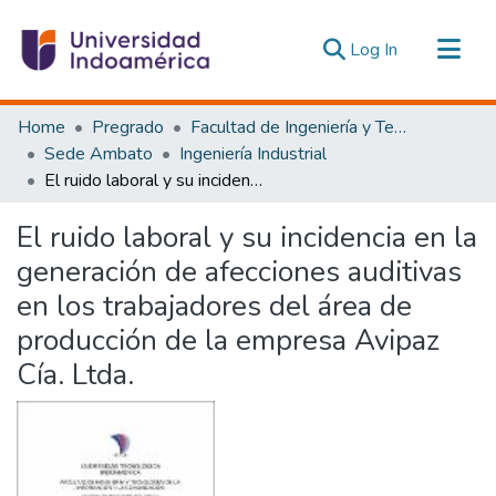
(current)
Log In
Communities & Collections
Home
Pregrado
Facultad de Ingeniería y Tecnologías de la Información y la Comunicación
All of DSpace
Sede Ambato
Ingeniería Industrial
El ruido laboral y su incidencia en la generación de afecciones auditivas en los trabajadores del área de producción de la empresa Avipaz Cía. Ltda.
Statistics
Estadísticas Externas
El ruido laboral y su incidencia en la
generación de afecciones auditivas
en los trabajadores del área de
producción de la empresa Avipaz
Cía. Ltda.