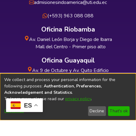
admisionesindoamerica@uti.edu.ec
(+593) 963 088 088
Oficina Riobamba
Av. Daniel León Borja y Diego de Ibarra
Mall del Centro - Primer piso alto
Oficina Guayaquil
Av. 9 de Octubre y Av. Quito Edificio
INDUAUTO - Planta baja
We collect and process your personal information for the
following purposes:
Authentication, Preferences,
Acknowledgement and Statistics
.
To learn more, please read our
privacy policy
.
ES
Soporte Técnico
Bibliolatino.com
Customize
Decline
That's ok