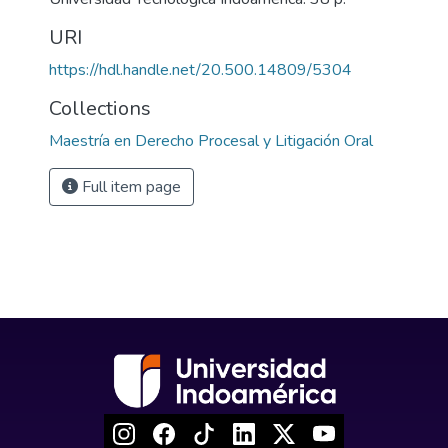
URI
https://hdl.handle.net/20.500.14809/5304
Collections
Maestría en Derecho Procesal y Litigación Oral
Full item page