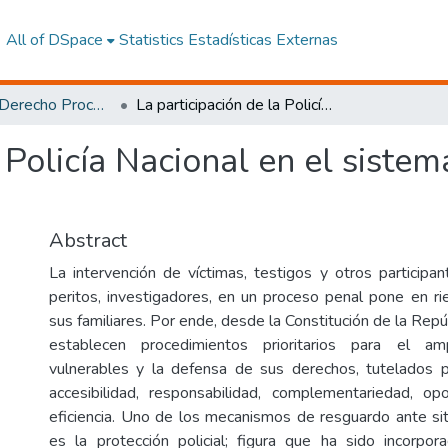
All of DSpace
Statistics
Estadísticas Externas
Maestría en Derecho Procesal y Litigación Oral
La participación de la Policía Nacional en el sistema de protección a víctimas y testigos
 Policía Nacional en el sistem
Abstract
La intervención de víctimas, testigos y otros participant
peritos, investigadores, en un proceso penal pone en ri
sus familiares. Por ende, desde la Constitución de la Repú
establecen procedimientos prioritarios para el a
vulnerables y la defensa de sus derechos, tutelados p
accesibilidad, responsabilidad, complementariedad, opo
eficiencia. Uno de los mecanismos de resguardo ante sit
es la protección policial; figura que ha sido incorpo