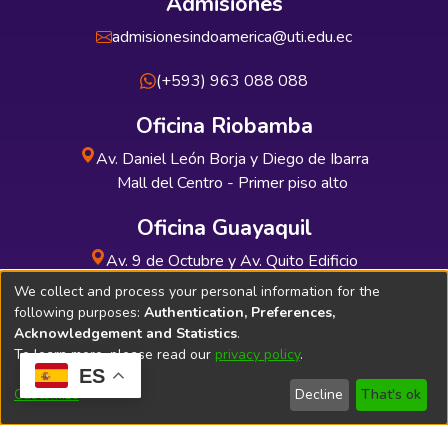
Admisiones
admisionesindoamerica@uti.edu.ec
(+593) 963 088 088
Oficina Riobamba
Av. Daniel León Borja y Diego de Ibarra
Mall del Centro - Primer piso alto
Oficina Guayaquil
Av. 9 de Octubre y Av. Quito Edificio
INDUAUTO - Planta baja
We collect and process your personal information for the
following purposes:
Authentication, Preferences,
Acknowledgement and Statistics
.
To learn more, please read our
privacy policy
.
ES
Soporte Técnico
Bibliolatino.com
Customize
Decline
That's ok