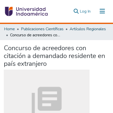
(current)
Log In
Communities & Collections
Home
Publicaciones Científicas
Artículos Regionales
All of DSpace
Concurso de acreedores con citación a demandado residente en país extranjero
Statistics
Concurso de acreedores con
Estadísticas Externas
citación a demandado residente en
país extranjero