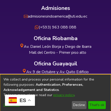
Admisiones
admisionesindoamerica@uti.edu.ec
(+593) 963 088 088
Oficina Riobamba
Av. Daniel León Borja y Diego de Ibarra
Mall del Centro - Primer piso alto
Oficina Guayaquil
Av. 9 de Octubre y Av. Quito Edificio
INDUAUTO - Planta baja
We collect and process your personal information for the
following purposes:
Authentication, Preferences,
Acknowledgement and Statistics
.
To learn more, please read our
privacy policy
.
ES
Soporte Técnico
Bibliolatino.com
Customize
Decline
That's ok