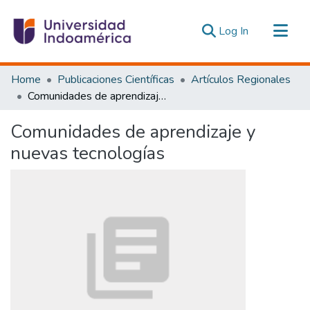
(current)
Log In
Communities & Collections
Home
Publicaciones Científicas
Artículos Regionales
All of DSpace
Comunidades de aprendizaje y nuevas tecnologías
Statistics
Comunidades de aprendizaje y
Estadísticas Externas
nuevas tecnologías