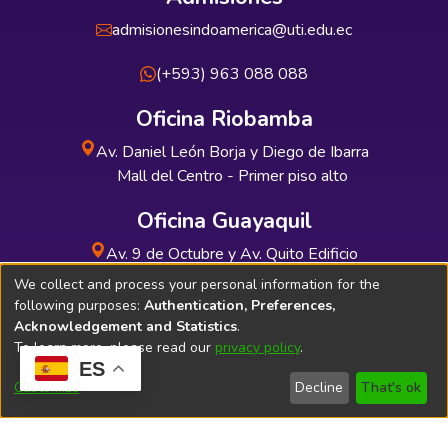
admisionesindoamerica@uti.edu.ec
(+593) 963 088 088
Oficina Riobamba
Av. Daniel León Borja y Diego de Ibarra
Mall del Centro - Primer piso alto
Oficina Guayaquil
Av. 9 de Octubre y Av. Quito Edificio
INDUAUTO - Planta baja
We collect and process your personal information for the
following purposes:
Authentication, Preferences,
Acknowledgement and Statistics
.
To learn more, please read our
privacy policy
.
ES
Soporte Técnico
Bibliolatino.com
Customize
Decline
That's ok