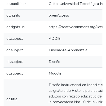
dc.publisher
Quito: Universidad Tecnológica In
dc.rights
openAccess
dc.rights.uri
https://creativecommons.org/licens
dc.subject
ADDIE
dc.subject
Enseñanza-Aprendizaje
dc.subject
Diseño
dc.subject
Moodle
Diseño instruccional en Moodle de 
asignatura de Historia para estudi
adultos con rezago educativo de 
dc.title
la convocatoria Nro.10 de la Unida