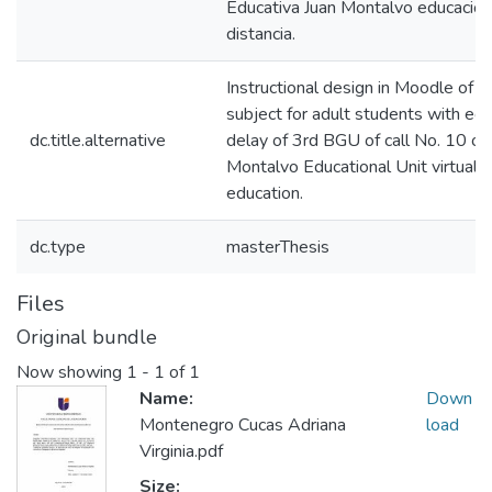
Educativa Juan Montalvo educación 
distancia.
Instructional design in Moodle of t
subject for adult students with edu
dc.title.alternative
delay of 3rd BGU of call No. 10 of 
Montalvo Educational Unit virtual 
education.
dc.type
masterThesis
Files
Original bundle
Now showing
1 - 1 of 1
Name:
Down
Montenegro Cucas Adriana
load
Virginia.pdf
Size: