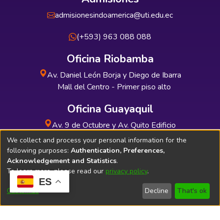
admisionesindoamerica@uti.edu.ec
(+593) 963 088 088
Oficina Riobamba
Av. Daniel León Borja y Diego de Ibarra
Mall del Centro - Primer piso alto
Oficina Guayaquil
Av. 9 de Octubre y Av. Quito Edificio
INDUAUTO - Planta baja
We collect and process your personal information for the
following purposes:
Authentication, Preferences,
Acknowledgement and Statistics
.
To learn more, please read our
privacy policy
.
ES
Soporte Técnico
Bibliolatino.com
Customize
Decline
That's ok